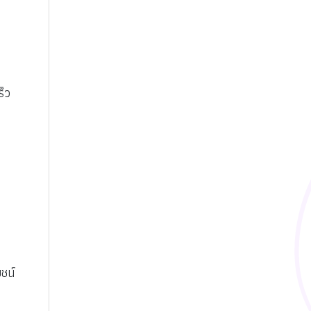
ร็ว
ชน์