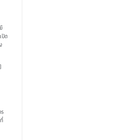
ยี
เปิด
อง
)
กร
ี่