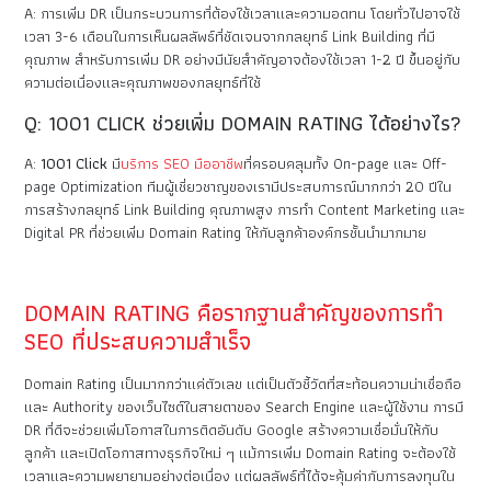
A: การเพิ่ม DR เป็นกระบวนการที่ต้องใช้เวลาและความอดทน โดยทั่วไปอาจใช้
เวลา 3-6 เดือนในการเห็นผลลัพธ์ที่ชัดเจนจากกลยุทธ์ Link Building ที่มี
คุณภาพ สำหรับการเพิ่ม DR อย่างมีนัยสำคัญอาจต้องใช้เวลา 1-2 ปี ขึ้นอยู่กับ
ความต่อเนื่องและคุณภาพของกลยุทธ์ที่ใช้
Q: 1001 CLICK ช่วยเพิ่ม DOMAIN RATING ได้อย่างไร?
A:
1001 Click
มี
บริการ SEO มืออาชีพ
ที่ครอบคลุมทั้ง On-page และ Off-
page Optimization ทีมผู้เชี่ยวชาญของเรามีประสบการณ์มากกว่า 20 ปีใน
การสร้างกลยุทธ์ Link Building คุณภาพสูง การทำ Content Marketing และ
Digital PR ที่ช่วยเพิ่ม Domain Rating ให้กับลูกค้าองค์กรชั้นนำมากมาย
DOMAIN RATING คือรากฐานสำคัญของการทำ
SEO ที่ประสบความสำเร็จ
Domain Rating เป็นมากกว่าแค่ตัวเลข แต่เป็นตัวชี้วัดที่สะท้อนความน่าเชื่อถือ
และ Authority ของเว็บไซต์ในสายตาของ Search Engine และผู้ใช้งาน การมี
DR ที่ดีจะช่วยเพิ่มโอกาสในการติดอันดับ Google สร้างความเชื่อมั่นให้กับ
ลูกค้า และเปิดโอกาสทางธุรกิจใหม่ ๆ แม้การเพิ่ม Domain Rating จะต้องใช้
เวลาและความพยายามอย่างต่อเนื่อง แต่ผลลัพธ์ที่ได้จะคุ้มค่ากับการลงทุนใน