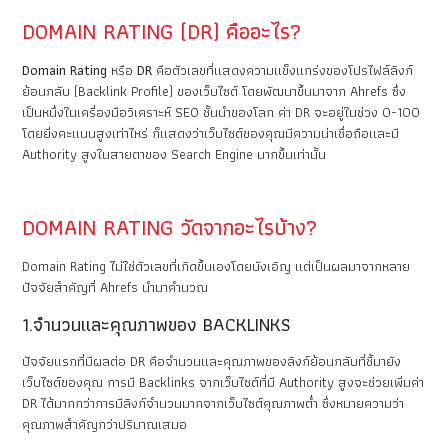
DOMAIN RATING (DR) คืออะไร?
Domain Rating
หรือ
DR
คือตัวเลขที่แสดงความแข็งแกร่งของโปรไฟล์ลิงก์
ย้อนกลับ (Backlink Profile) ของเว็บไซต์ โดยพัฒนาขึ้นมาจาก Ahrefs ซึ่ง
เป็นหนึ่งในเครื่องมือวิเคราะห์ SEO ชั้นนำของโลก ค่า DR จะอยู่ในช่วง 0-100
โดยยิ่งคะแนนสูงเท่าไหร่ ก็แสดงว่าเว็บไซต์ของคุณมีความน่าเชื่อถือและมี
Authority สูงในสายตาของ Search Engine มากขึ้นเท่านั้น
DOMAIN RATING วัดจากอะไรบ้าง?
Domain Rating ไม่ใช่ตัวเลขที่เกิดขึ้นเองโดยบังเอิญ แต่เป็นผลมาจากหลาย
ปัจจัยสำคัญที่ Ahrefs นำมาคำนวณ
1.จำนวนและคุณภาพของ BACKLINKS
ปัจจัยแรกที่มีผลต่อ DR คือจำนวนและคุณภาพของลิงก์ย้อนกลับที่ชี้มายัง
เว็บไซต์ของคุณ การมี Backlinks จากเว็บไซต์ที่มี Authority สูงจะช่วยเพิ่มค่า
DR ได้มากกว่าการมีลิงก์จำนวนมากจากเว็บไซต์คุณภาพต่ำ ซึ่งหมายความว่า
คุณภาพสำคัญกว่าปริมาณเสมอ