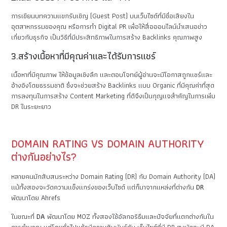
การเขียนบทความแขกรับเชิญ (Guest Post) บนเว็บไซต์ที่มีชื่อเสียงใน
อุตสาหกรรมของคุณ หรือการทำ Digital PR เพื่อให้สื่อออนไลน์นำเสนอข่าว
เกี่ยวกับธุรกิจ เป็นวิธีที่มีประสิทธิภาพในการสร้าง Backlinks คุณภาพสูง
3.สร้างเนื้อหาที่มีคุณค่าและได้รับการแชร์
เนื้อหาที่มีคุณภาพ ให้ข้อมูลเชิงลึก และตอบโจทย์ผู้อ่านจะมีโอกาสถูกแชร์และ
อ้างอิงโดยธรรมชาติ ซึ่งจะช่วยสร้าง Backlinks แบบ Organic ที่มีคุณค่าที่สุด
การลงทุนในการสร้าง Content Marketing ที่ดีจึงเป็นกุญแจสำคัญในการเพิ่ม
DR ในระยะยาว
DOMAIN RATING VS DOMAIN AUTHORITY
ต่างกันอย่างไร?
หลายคนมักสับสนระหว่าง Domain Rating (DR) กับ Domain Authority (DA)
แม้ทั้งสองจะวัดความแข็งแกร่งของเว็บไซต์ แต่ก็มาจากแหล่งที่ต่างกัน
DR
พัฒนาโดย Ahrefs
ในขณะที่
DA
พัฒนาโดย MOZ ทั้งสองใช้อัลกอริธึมและปัจจัยที่แตกต่างกันใน
การคำนวณ แต่โดยทั่วไปแล้วมีความสัมพันธ์กัน เว็บไซต์ที่มี DR สูงมักจะมี DA