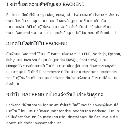
1.หน้าที่และความสำคัญของ BACKEND
Backend มีหน้าที่จัดการฐานข้อมูลของลูกค้า ประมวลผลคำสั่งต่าง ๆ จัดการ
ระบบล็อกอิน ควบคุมความปลอดภัยของข้อมูล และเชื่อมต่อกับบริการ
ภายนอกผ่าน
API
เมื่อผู้ใช้กรอกแบบฟอร์ม สั่งซื้อสินค้า หรือค้นหาข้อมูล
ระบบ Backend จะประมวลผลและส่งข้อมูลกลับไปแสดงผลที่ Frontend
2.เทคโนโลยีที่ใช้ใน BACKEND
นักพัฒนา Backend ใช้ภาษาโปรแกรมมิ่งต่าง ๆ เช่น
PHP, Node.js, Python,
Ruby
และ
Java
รวมถึงฐานข้อมูลอย่าง
MySQL, PostgreSQL
และ
MongoDB
การเลือกเทคโนโลยีที่เหมาะสมขึ้นอยู่กับความต้องการของธุรกิจ
เช่น หากคุณมีเว็บไซต์ E-commerce ที่มีสินค้าหลายพันรายการและต้องการ
รองรับผู้ใช้พร้อมกันหลายคน Backend ที่แข็งแกร่งและปรับขนาดได้จะเป็น
สิ่งจำเป็น
3.ทำไม BACKEND ที่มั่นคงจึงจำเป็นสำหรับธุรกิจ
Backend ที่พัฒนาอย่างมีคุณภาพจะทำให้เว็บไซต์โหลดเร็ว รองรับผู้ใช้งานได้
มากโดยไม่ล่ม และปกป้องข้อมูลลูกค้าอย่างปลอดภัย หาก Backend มีปัญหา
เว็บไซต์อาจทำงานช้า ข้อมูลสูญหาย หรือแย่ที่สุดคือถูกแฮ็ก ซึ่งจะส่งผลเสีย
ต่อความน่าเชื่อถือของธุรกิจอย่างมาก