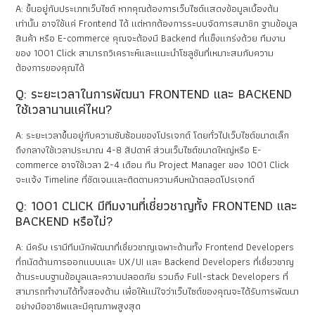
A: ขึ้นอยู่กับประเภทเว็บไซต์ หากคุณต้องการเว็บไซต์แสดงข้อมูลเบื้องต้น
เท่านั้น อาจใช้แค่ Frontend ได้ แต่หากต้องการระบบจัดการสมาชิก ฐานข้อมูล
สินค้า หรือ E-commerce คุณจะต้องมี Backend ที่แข็งแกร่งด้วย ทีมงาน
ของ 1001 Click สามารถวิเคราะห์และแนะนำโซลูชันที่เหมาะสมกับความ
ต้องการของคุณได้
Q: ระยะเวลาในการพัฒนา FRONTEND และ BACKEND
ใช้เวลานานแค่ไหน?
A: ระยะเวลาขึ้นอยู่กับความซับซ้อนของโปรเจกต์ โดยทั่วไปเว็บไซต์ขนาดเล็ก
ถึงกลางใช้เวลาประมาณ 4-8 สัปดาห์ ส่วนเว็บไซต์ขนาดใหญ่หรือ E-
commerce อาจใช้เวลา 2-4 เดือน ทีม Project Manager ของ 1001 Click
จะแจ้ง Timeline ที่ชัดเจนและติดตามความคืบหน้าตลอดโปรเจกต์
Q: 1001 CLICK มีทีมงานที่เชี่ยวชาญทั้ง FRONTEND และ
BACKEND หรือไม่?
A: มีครับ เรามีทีมนักพัฒนาที่เชี่ยวชาญเฉพาะด้านทั้ง Frontend Developers
ที่ถนัดด้านการออกแบบและ UX/UI และ Backend Developers ที่เชี่ยวชาญ
ด้านระบบฐานข้อมูลและความปลอดภัย รวมถึง Full-stack Developers ที่
สามารถทำงานได้ทั้งสองด้าน เพื่อให้แน่ใจว่าเว็บไซต์ของคุณจะได้รับการพัฒนา
อย่างมืออาชีพและมีคุณภาพสูงสุด