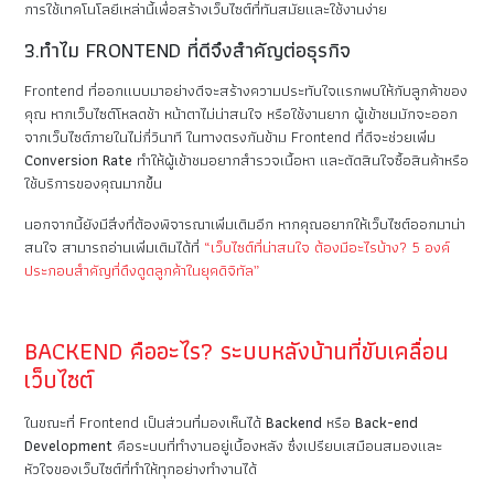
การใช้เทคโนโลยีเหล่านี้เพื่อสร้างเว็บไซต์ที่ทันสมัยและใช้งานง่าย
3.ทำไม FRONTEND ที่ดีจึงสำคัญต่อธุรกิจ
Frontend ที่ออกแบบมาอย่างดีจะสร้างความประทับใจแรกพบให้กับลูกค้าของ
คุณ หากเว็บไซต์โหลดช้า หน้าตาไม่น่าสนใจ หรือใช้งานยาก ผู้เข้าชมมักจะออก
จากเว็บไซต์ภายในไม่กี่วินาที ในทางตรงกันข้าม Frontend ที่ดีจะช่วยเพิ่ม
Conversion Rate
ทำให้ผู้เข้าชมอยากสำรวจเนื้อหา และตัดสินใจซื้อสินค้าหรือ
ใช้บริการของคุณมากขึ้น
นอกจากนี้ยังมีสิ่งที่ต้องพิจารณาเพิ่มเติมอีก หากคุณอยากให้เว็บไซต์ออกมาน่า
สนใจ สามารถอ่านเพิ่มเติมได้ที่
“เว็บไซต์ที่น่าสนใจ ต้องมีอะไรบ้าง? 5 องค์
ประกอบสำคัญที่ดึงดูดลูกค้าในยุคดิจิทัล”
BACKEND คืออะไร? ระบบหลังบ้านที่ขับเคลื่อน
เว็บไซต์
ในขณะที่ Frontend เป็นส่วนที่มองเห็นได้
Backend
หรือ
Back-end
Development
คือระบบที่ทำงานอยู่เบื้องหลัง ซึ่งเปรียบเสมือนสมองและ
หัวใจของเว็บไซต์ที่ทำให้ทุกอย่างทำงานได้