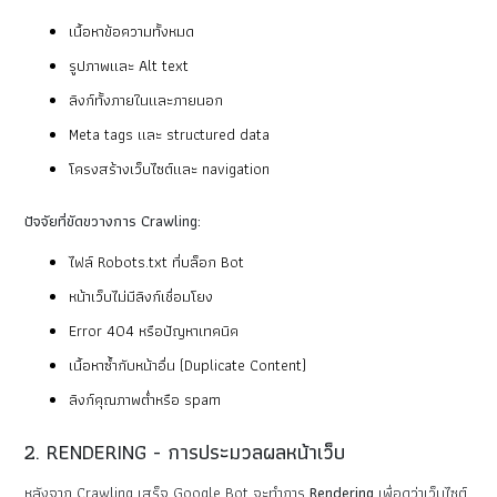
เนื้อหาข้อความทั้งหมด
รูปภาพและ Alt text
ลิงก์ทั้งภายในและภายนอก
Meta tags และ structured data
โครงสร้างเว็บไซต์และ navigation
ปัจจัยที่ขัดขวางการ Crawling:
ไฟล์ Robots.txt ที่บล็อก Bot
หน้าเว็บไม่มีลิงก์เชื่อมโยง
Error 404 หรือปัญหาเทคนิค
เนื้อหาซ้ำกับหน้าอื่น (Duplicate Content)
ลิงก์คุณภาพต่ำหรือ spam
2. RENDERING - การประมวลผลหน้าเว็บ
หลังจาก Crawling เสร็จ Google Bot จะทำการ
Rendering
เพื่อดูว่าเว็บไซต์