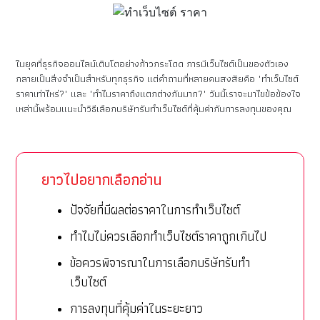
ในยุคที่ธุรกิจออนไลน์เติบโตอย่างก้าวกระโดด การมีเว็บไซต์เป็นของตัวเอง
กลายเป็นสิ่งจำเป็นสำหรับทุกธุรกิจ แต่คำถามที่หลายคนสงสัยคือ "ทำเว็บไซต์
ราคาเท่าไหร่?" และ "ทำไมราคาถึงแตกต่างกันมาก?" วันนี้เราจะมาไขข้อข้องใจ
เหล่านี้พร้อมแนะนำวิธีเลือกบริษัทรับทำเว็บไซต์ที่คุ้มค่ากับการลงทุนของคุณ
ยาวไปอยากเลือกอ่าน
ปัจจัยที่มีผลต่อราคาในการทำเว็บไซต์
ทำไมไม่ควรเลือกทำเว็บไซต์ราคาถูกเกินไป
ข้อควรพิจารณาในการเลือกบริษัทรับทำ
เว็บไซต์
การลงทุนที่คุ้มค่าในระยะยาว