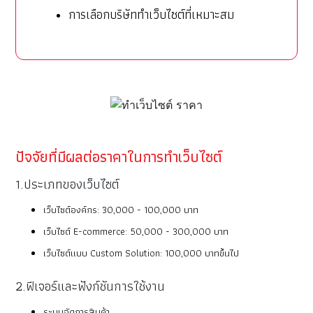
การเลือกบริษัททำเว็บไซต์ที่เหมาะสม
ปัจจัยที่มีผลต่อราคาในการทำเว็บไซต์
1.ประเภทของเว็บไซต์
เว็บไซต์องค์กร: 30,000 - 100,000 บาท
เว็บไซต์ E-commerce: 50,000 - 300,000 บาท
เว็บไซต์แบบ Custom Solution: 100,000 บาทขึ้นไป
2.ฟีเจอร์และฟังก์ชันการใช้งาน
ระบบจัดการสินค้า