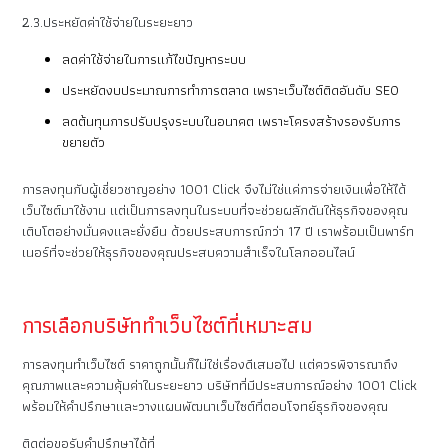
2.3.ประหยัดค่าใช้จ่ายในระยะยาว
ลดค่าใช้จ่ายในการแก้ไขปัญหาระบบ
ประหยัดงบประมาณการทำการตลาด เพราะเว็บไซต์ติดอันดับ SEO
ลดต้นทุนการปรับปรุงระบบในอนาคต เพราะโครงสร้างรองรับการ
ขยายตัว
การลงทุนกับผู้เชี่ยวชาญอย่าง 1001 Click จึงไม่ใช่แค่การจ่ายเงินเพื่อให้ได้
เว็บไซต์มาใช้งาน แต่เป็นการลงทุนในระบบที่จะช่วยผลักดันให้ธุรกิจของคุณ
เติบโตอย่างมั่นคงและยั่งยืน ด้วยประสบการณ์กว่า 17 ปี เราพร้อมเป็นพาร์ท
เนอร์ที่จะช่วยให้ธุรกิจของคุณประสบความสำเร็จในโลกออนไลน์
การเลือกบริษัททำเว็บไซต์ที่เหมาะสม
การลงทุนทำเว็บไซต์ ราคาถูกนั้นก็ไม่ใช่เรื่องดีเสมอไป แต่ควรพิจารณาถึง
คุณภาพและความคุ้มค่าในระยะยาว บริษัทที่มีประสบการณ์อย่าง 1001 Click
พร้อมให้คำปรึกษาและวางแผนพัฒนาเว็บไซต์ที่ตอบโจทย์ธุรกิจของคุณ
ติดต่อขอรับคำปรึกษาได้ที่