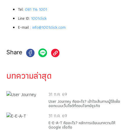
Tel:
081 116 1001
Line ID:
1001click
E-mail :
info@1001click.com
Share
บทความล่าสุด
31 ก.ค. 69
User Journey คืออะไร? เข้าใจเส้นทางผู้ใช้เพื่อ
ออกแบบเว็บไซต์ที่ตอบโจทย์ธุรกิจ
31 ก.ค. 69
E-E-A-T คืออะไร? หลักการเขียนบทความให้
Google เชื่อถือ