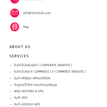
info@1001click.com
Map
ABOUT US
SERVICES
รับทำเว็บไซต์บริษัท ( CORPORATE WEBSITE )
∘
รับทำเว็บไซต์ E-COMMERCE ( E-COMMERCE WEBSITE )
∘
รับทํา MOBILE APPLICATION
∘
รับดูแลเว็บไซต์ และปรับปรุงข้อมูล
∘
WEB HOSTING & VPS
∘
รับทำ SEO
∘
รับทำ GOOGLE ADS
∘