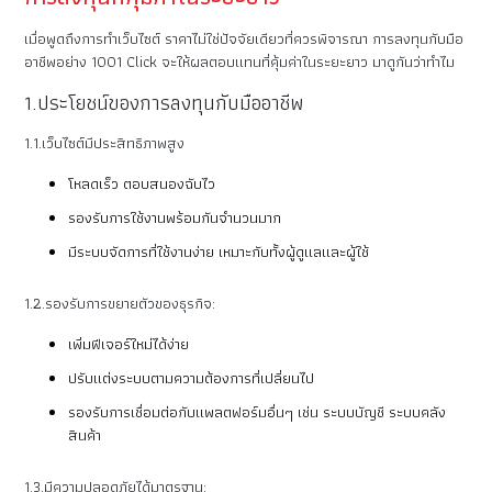
เมื่อพูดถึงการทำเว็บไซต์ ราคาไม่ใช่ปัจจัยเดียวที่ควรพิจารณา การลงทุนกับมือ
อาชีพอย่าง 1001 Click จะให้ผลตอบแทนที่คุ้มค่าในระยะยาว มาดูกันว่าทำไม
1.ประโยชน์ของการลงทุนกับมืออาชีพ
1.1.เว็บไซต์มีประสิทธิภาพสูง
โหลดเร็ว ตอบสนองฉับไว
รองรับการใช้งานพร้อมกันจำนวนมาก
มีระบบจัดการที่ใช้งานง่าย เหมาะกับทั้งผู้ดูแลและผู้ใช้
1.2.รองรับการขยายตัวของธุรกิจ:
เพิ่มฟีเจอร์ใหม่ได้ง่าย
ปรับแต่งระบบตามความต้องการที่เปลี่ยนไป
รองรับการเชื่อมต่อกับแพลตฟอร์มอื่นๆ เช่น ระบบบัญชี ระบบคลัง
สินค้า
1.3.มีความปลอดภัยได้มาตรฐาน: