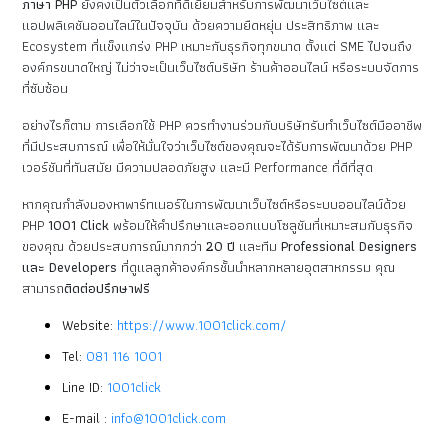
ภาษา PHP
ยังคงเป็นตัวเลือกที่ดีเยี่ยมสำหรับการพัฒนาเว็บไซต์และ
แอปพลิเคชันออนไลน์ในปัจจุบัน ด้วยความยืดหยุ่น ประสิทธิภาพ และ
Ecosystem ที่แข็งแกร่ง PHP เหมาะกับธุรกิจทุกขนาด ตั้งแต่ SME ไปจนถึง
องค์กรขนาดใหญ่ ไม่ว่าจะเป็นเว็บไซต์บริษัท ร้านค้าออนไลน์ หรือระบบจัดการ
ที่ซับซ้อน
อย่างไรก็ตาม การเลือกใช้ PHP ควรทำงานร่วมกับบริษัทรับทำเว็บไซต์มืออาชีพ
ที่มีประสบการณ์ เพื่อให้มั่นใจว่าเว็บไซต์ของคุณจะได้รับการพัฒนาด้วย PHP
เวอร์ชันที่ทันสมัย มีความปลอดภัยสูง และมี Performance ที่ดีที่สุด
หากคุณกำลังมองหาพาร์ทเนอร์ในการพัฒนาเว็บไซต์หรือระบบออนไลน์ด้วย
PHP
1001 Click
พร้อมให้คำปรึกษาและออกแบบโซลูชันที่เหมาะสมกับธุรกิจ
ของคุณ ด้วยประสบการณ์มากกว่า
20 ปี
และทีม
Professional Designers
และ Developers
ที่ดูแลลูกค้าองค์กรชั้นนำหลากหลายอุตสาหกรรม คุณ
สามารถ
ติดต่อปรึกษาฟรี
Website:
https://www.1001click.com/
Tel:
081 116 1001
Line ID:
1001click
E-mail :
info@1001click.com