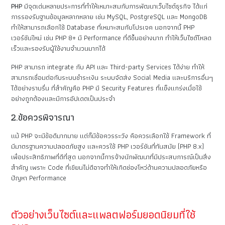
PHP
มีจุดเด่นหลายประการที่ทำให้เหมาะสมกับการพัฒนาเว็บไซต์ธุรกิจ ได้แก่
การรองรับฐานข้อมูลหลากหลาย เช่น MySQL, PostgreSQL และ MongoDB
ทำให้สามารถเลือกใช้ Database ที่เหมาะสมกับโปรเจค นอกจากนี้ PHP
เวอร์ชันใหม่ เช่น PHP 8+ มี Performance ที่ดีขึ้นอย่างมาก ทำให้เว็บไซต์โหลด
เร็วและรองรับผู้ใช้งานจำนวนมากได้
PHP สามารถ integrate กับ API และ Third-party Services ได้ง่าย ทำให้
สามารถเชื่อมต่อกับระบบชำระเงิน ระบบจัดส่ง Social Media และบริการอื่นๆ
ได้อย่างราบรื่น ที่สำคัญคือ PHP มี Security Features ที่แข็งแกร่งเมื่อใช้
อย่างถูกต้องและมีการอัปเดตเป็นประจำ
2.ข้อควรพิจารณา
แม้ PHP จะมีข้อดีมากมาย แต่ก็มีข้อควรระวัง คือควรเลือกใช้ Framework ที่
มีมาตรฐานความปลอดภัยสูง และควรใช้ PHP เวอร์ชันที่ทันสมัย (PHP 8.x)
เพื่อประสิทธิภาพที่ดีที่สุด นอกจากนี้การจ้างนักพัฒนาที่มีประสบการณ์เป็นสิ่ง
สำคัญ เพราะ Code ที่เขียนไม่ดีอาจทำให้เกิดช่องโหว่ด้านความปลอดภัยหรือ
ปัญหา Performance
ตัวอย่างเว็บไซต์และแพลตฟอร์มยอดนิยมที่ใช้