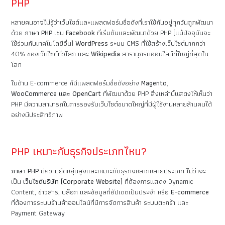
PHP
หลายคนอาจไม่รู้ว่าเว็บไซต์และแพลตฟอร์มชื่อดังที่เราใช้กันอยู่ทุกวันถูกพัฒนา
ด้วย
ภาษา PHP
เช่น
Facebook
ที่เริ่มต้นและพัฒนาด้วย PHP (แม้ปัจจุบันจะ
ใช้ร่วมกับเทคโนโลยีอื่น)
WordPress
ระบบ CMS ที่ใช้สร้างเว็บไซต์มากกว่า
40% ของเว็บไซต์ทั่วโลก และ
Wikipedia
สารานุกรมออนไลน์ที่ใหญ่ที่สุดใน
โลก
ในด้าน E-commerce ก็มีแพลตฟอร์มชื่อดังอย่าง
Magento,
WooCommerce และ OpenCart
ที่พัฒนาด้วย PHP สิ่งเหล่านี้แสดงให้เห็นว่า
PHP มีความสามารถในการรองรับเว็บไซต์ขนาดใหญ่ที่มีผู้ใช้งานหลายล้านคนได้
อย่างมีประสิทธิภาพ
PHP เหมาะกับธุรกิจประเภทไหน?
ภาษา PHP
มีความยืดหยุ่นสูงและเหมาะกับธุรกิจหลากหลายประเภท ไม่ว่าจะ
เป็น
เว็บไซต์บริษัท (Corporate Website)
ที่ต้องการแสดง Dynamic
Content, ข่าวสาร, บล็อก และข้อมูลที่อัปเดตเป็นประจำ หรือ
E-commerce
ที่ต้องการระบบร้านค้าออนไลน์ที่มีการจัดการสินค้า ระบบตะกร้า และ
Payment Gateway