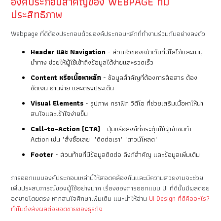
องค์ประกอบสำคัญของ WEBPAGE ที่มี
ประสิทธิภาพ
Webpage ที่ดีต้องประกอบด้วยองค์ประกอบหลักที่ทำงานร่วมกันอย่างลงตัว
Header และ Navigation
- ส่วนหัวของหน้าเว็บที่มีโลโก้และเมนู
นำทาง ช่วยให้ผู้ใช้เข้าถึงข้อมูลได้ง่ายและรวดเร็ว
Content หรือเนื้อหาหลัก
- ข้อมูลสำคัญที่ต้องการสื่อสาร ต้อง
ชัดเจน อ่านง่าย และตรงประเด็น
Visual Elements
- รูปภาพ กราฟิก วิดีโอ ที่ช่วยเสริมเนื้อหาให้น่า
สนใจและเข้าใจง่ายขึ้น
Call-to-Action (CTA)
- ปุ่มหรือลิงก์ที่กระตุ้นให้ผู้เข้าชมทำ
Action เช่น "สั่งซื้อเลย" "ติดต่อเรา" "ดาวน์โหลด"
Footer
- ส่วนท้ายที่มีข้อมูลติดต่อ ลิงก์สำคัญ และข้อมูลเพิ่มเติม
การออกแบบองค์ประกอบเหล่านี้ให้สอดคล้องกันและมีความสวยงามจะช่วย
เพิ่มประสบการณ์ของผู้ใช้อย่างมาก เรื่องของการออกแบบ UI ที่ดีนั้นมีผลต่อย
อดขายโดยตรง หากสนใจศึกษาเพิ่มเติม แนะนำให้อ่าน
UI Design ที่ดีคืออะไร?
ทำไมถึงส่งผลต่อยอดขายของธุรกิจ