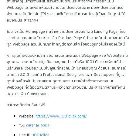
ฐานสำคัญในการวางแผนสร้างเว็บไซต์ที่มีประสิทธิภาพ การออกแบบ
Webpage แต่ละหน้าให้ตอบโจทย์วัตถุประสงค์เฉพาะ มีองค์ประกอบที่ครบ
ถ้วน และเป็นมิตรกับผู้ใช้ จะช่วยเพิ่มโอกาสในการแปลงผู้เข้าชมเป็นลูกค้าได้
อย่างมีประสิทธิภาพ
ไม่ว่าจะเป็น Homepage ที่สร้างความประทับใจแรกพบ Landing Page ที่รับ
Lead จากแคมเปญโฆษณา หรือ Product Page ที่นำเสนอสินค้าอย่างน่าสนใจ
ทุก Webpage ล้วนมีบทบาทสำคัญต่อความสำเร็จของธุรกิจในโลกออนไลน์
หากคุณกำลังมองหาบริการออกแบบและพัฒนา Webpage หรือ Website ที่มี
คุณภาพและตอบโจทย์ธุรกิจของคุณอย่างแท้จริง
1001 Click
พร้อมให้คำ
ปรึกษาและช่วยออกแบบโซลูชันที่ตรงกับเป้าหมายของคุณ ด้วยประสบการณ์
มากกว่า
20 ปี
และทีม
Professional Designers และ Developers
ที่ดูแล
ลูกค้าองค์กรชั้นนำหลากหลายอุตสาหกรรม เราเข้าใจดีว่าการออกแบบ
Webpage ที่ดีต้องผสมผสานระหว่างความสวยงาม ประสิทธิภาพการทำงาน
และการเพิ่ม Conversion
สามารถติดต่อปรึกษาฟรี
Website:
https://www.1001click.com/
Tel:
081 116 1001
Line ID:
1001click