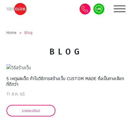
Home
Blog
∘
BLOG
5 เหตุผลเด็ด ทำไมวิธีการสร้างเว็บ CUSTOM MADE ถึงเป็นทางเลือก
ที่ดีกว่า
11 ส.ค. 65
รายละเอียด