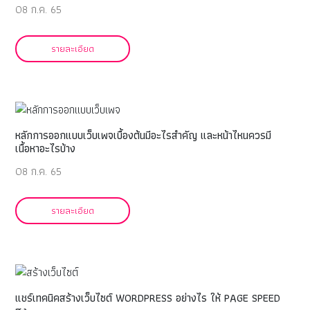
08 ก.ค. 65
รายละเอียด
หลักการออกแบบเว็บเพจเบื้องต้นมีอะไรสำคัญ และหน้าไหนควรมี
เนื้อหาอะไรบ้าง
08 ก.ค. 65
รายละเอียด
แชร์เทคนิคสร้างเว็บไซต์ WORDPRESS อย่างไร ให้ PAGE SPEED