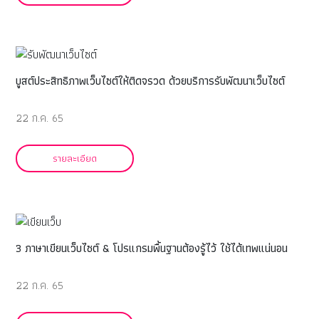
บูสต์ประสิทธิภาพเว็บไซต์ให้ติดจรวด ด้วยบริการรับพัฒนาเว็บไซต์
22 ก.ค. 65
รายละเอียด
3 ภาษาเขียนเว็บไซต์ & โปรแกรมพื้นฐานต้องรู้ไว้ ใช้ได้เทพแน่นอน
22 ก.ค. 65