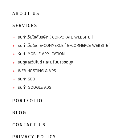
ABOUT US
SERVICES
รับทำเว็บไซต์บริษัท ( CORPORATE WEBSITE )
∘
รับทำเว็บไซต์ E-COMMERCE ( E-COMMERCE WEBSITE )
∘
รับทํา MOBILE APPLICATION
∘
รับดูแลเว็บไซต์ และปรับปรุงข้อมูล
∘
WEB HOSTING & VPS
∘
รับทำ SEO
∘
รับทำ GOOGLE ADS
∘
PORTFOLIO
BLOG
CONTACT US
PRIVACY POLICY