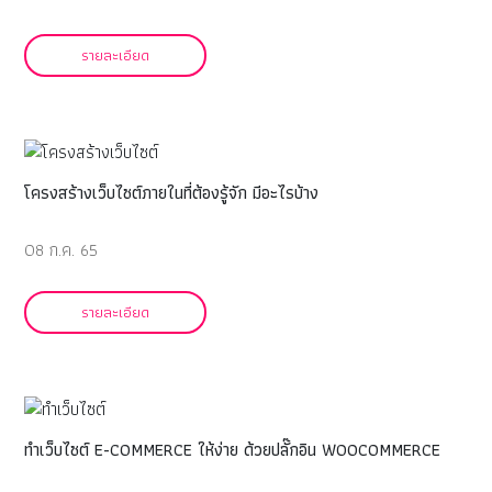
รายละเอียด
โครงสร้างเว็บไซต์ภายในที่ต้องรู้จัก มีอะไรบ้าง
08 ก.ค. 65
รายละเอียด
ทำเว็บไซต์ E-COMMERCE ให้ง่าย ด้วยปลั๊กอิน WOOCOMMERCE