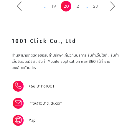
1
19
20
21
23
...
...
1001 Click Co., Ltd
ท่านสามารถติดต่อขอรับคำปรึกษาเกี่ยวกับบริการ รับทำเว็บไซต์ , รับทำ
เว็บอีคอมเมิร์ส , รับทำ Mobile application และ SEO ได้ที่ ราย
ละเอียดด้านล่าง
+66 811161001
info@1001click.com
Map