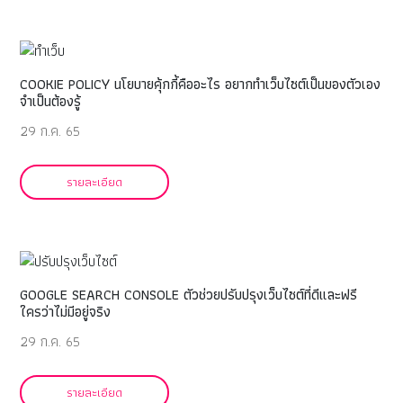
COOKIE POLICY นโยบายคุ้กกี้คืออะไร อยากทำเว็บไซต์เป็นของตัวเอง
จำเป็นต้องรู้
29 ก.ค. 65
รายละเอียด
GOOGLE SEARCH CONSOLE ตัวช่วยปรับปรุงเว็บไซต์ที่ดีและฟรี
ใครว่าไม่มีอยู่จริง
29 ก.ค. 65
รายละเอียด